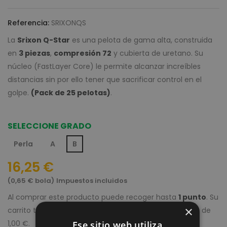
Referencia:
SRIXONQS
La
Srixon Q-Star
es una pelota de gama alta, construida
en
3 piezas
,
compresión 72
y cubierta de uretano. Su
núcleo (FastLayer Core) le permite alcanzar increíbles
distancias sin por ello tener que sacrificar control en el
golpe.
(Pack de 25 pelotas)
.
SELECCIONE GRADO
Perla
A
B
16,25 €
(0,65 € bola)
Impuestos incluidos
Al comprar este producto puede recoger hasta
1
punto
. Su
×
carrito totalizará
1
punto
que se convertirá en un vale de
1,00 €
.
Ese sitio web utiliza