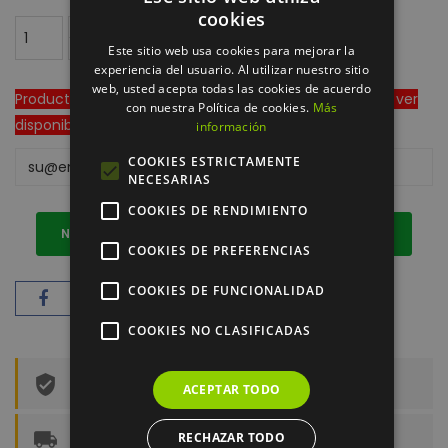
cookies
AÑADIR AL CARRITO
Este sitio web usa cookies para mejorar la
experiencia del usuario. Al utilizar nuestro sitio
web, usted acepta todas las cookies de acuerdo
Producto fuera de stock en algún grado. Acceda para ver
con nuestra Política de cookies.
Más
disponibilidad real.
información
COOKIES ESTRICTAMENTE
NECESARIAS
COOKIES DE RENDIMIENTO
NOTIFICARME CUANDO HAYA DISPONIBILIDAD
COOKIES DE PREFERENCIAS
COOKIES DE FUNCIONALIDAD
COOKIES NO CLASIFICADAS
Cifrado SSL de todos sus datos personales
ACEPTAR TODO
RECHAZAR TODO
Envío *gratis a partir de 100 euros de compra