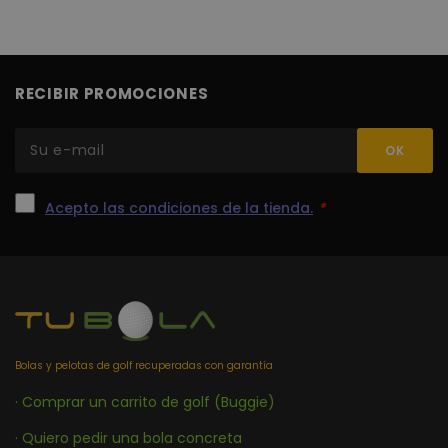
cooki
recor
prefe
cons
de co
los vi
RECIBIR PROMOCIONES
Es ne
que e
de co
Cook
Scrip
func
corre
Acepto las condiciones de la tienda.
*
PHPSESSID
Sesión
Cook
PHP.net
gene
www.tubola.com
aplic
basad
lengu
Este 
ident
de pr
gener
utiliz
mante
varia
Bolas y pelotas de golf recuperadas con garantía
sesió
usuar
· Comprar un carrito de golf (Buggie)
Norm
es u
gener
· Quiero pedir una bola concreta
azar,