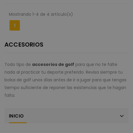
Cookies no clasificadas
Las cookies estrictamente necesarias permiten la
Mostrando 1-4 de 4 artículo(s)
funcionalidad principal del sitio web, como el
inicio de sesión de usuario y la gestión de cuentas.
1
El sitio web no se puede utilizar correctamente sin
las cookies estrictamente necesarias.
Proveedor /
ACCESORIOS
Nombre
Vencimiento
Descr
Dominio
CookieScriptConsent
1 mes
El ser
CookieScript
Cook
www.tubola.com
Scrip
Todo tipo de
accesorios de golf
para que no te falte
utiliz
cooki
nada al practicar tu deporte preferido. Revisa siempre tu
recor
bolsa de golf unos días antes de ir a jugar para que tengas
prefe
cons
tiempo suficiente de reponer las existencias que te hagan
de co
los vi
falta.
Es ne
que e
de co
Cook
Scrip
INICIO
func
corre
PHPSESSID
Sesión
Cook
PHP.net