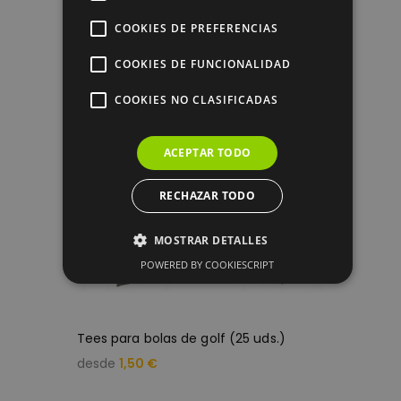
COOKIES DE PREFERENCIAS
COOKIES DE FUNCIONALIDAD
COOKIES NO CLASIFICADAS
ACEPTAR TODO
RECHAZAR TODO
MOSTRAR DETALLES
POWERED BY COOKIESCRIPT
Cookies estrictamente necesarias
Cookies de rendimiento
Tees para bolas de golf (25 uds.)
Cookies de preferencias
desde
1,50 €
Cookies de funcionalidad