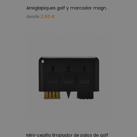
A
rreglapiques golf y marcador magnético
desde
2,60 €
Mini-cepillo limpiador de palos de golf