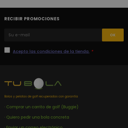
gene
www.tubola.com
aplic
basad
lengu
Este 
RECIBIR PROMOCIONES
ident
de pr
gener
utiliz
mante
varia
sesió
usuar
Acepto las condiciones de la tienda.
*
Norm
es u
gener
azar,
en qu
puede
espec
sitio
buen
es m
estad
Bolas y pelotas de golf recuperadas con garantía
inici
para
usuar
· Comprar un carrito de golf (Buggie)
págin
· Quiero pedir una bola concreta
· Enviar un correo electrónico