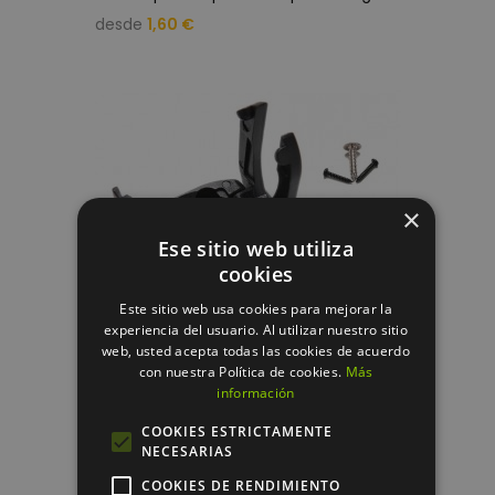
desde
1,60 €
×
Ese sitio web utiliza
cookies
Este sitio web usa cookies para mejorar la
experiencia del usuario. Al utilizar nuestro sitio
web, usted acepta todas las cookies de acuerdo
con nuestra Política de cookies.
Más
información
COOKIES ESTRICTAMENTE
R
ecoge bolas de golf desde el putter sin agacharte
NECESARIAS
desde
1,80 €
COOKIES DE RENDIMIENTO