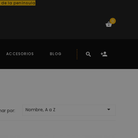
o de la península
0
ACCESORIOS
BLOG

Nombre, A a Z
ar por: