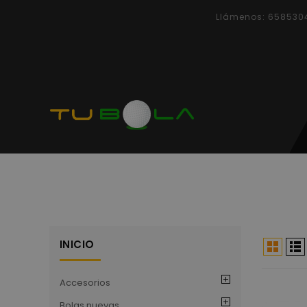
Llámenos:
658530
INICIO
Accesorios
Bolas nuevas