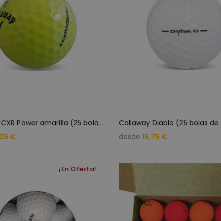
C
allaway CXR Power amarilla (25 bolas de golf)
Callaway Diablo (25 bolas de 
,25 €
desde
16,75 €
¡En Oferta!