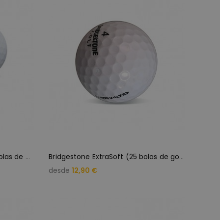
B
ridgestone E6, E7 y E12 (25 bolas de golf)
B
ridgestone ExtraSoft (25 bolas de golf)
desde
12,90 €