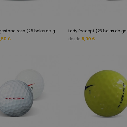
L
ady Bridgestone rosa (25 bolas de golf)
Lady Precept (25 bolas de go
,50 €
desde
8,00 €