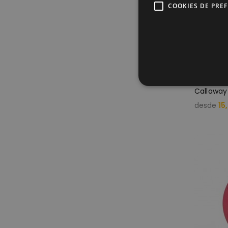
COOKIES DE PRE
Callaway 
Cookies estrictam
desde
15
Las cookies estrictamente ne
cuentas. El sitio web no se 
Pr
Nombre
D
CookieScriptConsent
Co
ww
PHPSESSID
PH
ww