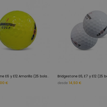
B
ridgestone E6 y E12 Amarilla (25 bolas de golf)
,00 €
desde
14,50 €