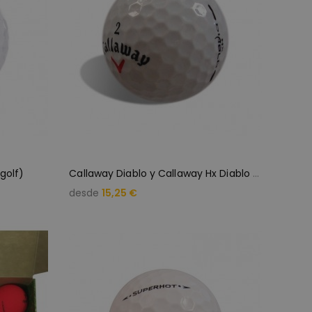
C
allaway Diablo y Callaway Hx Diablo (25 bolas de golf)
golf)
desde
15,25 €