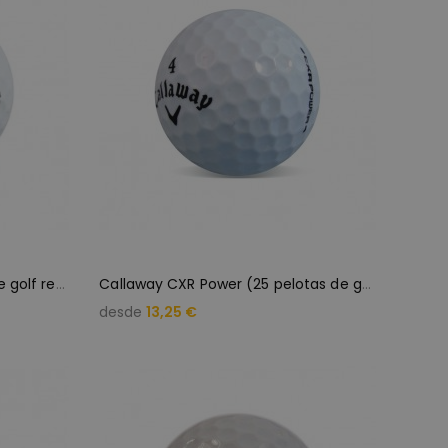
B
ridgestone xFIXx (25 bolas de golf recuperadas)
C
allaway CXR Power (25 pelotas de golf)
desde
13,25 €