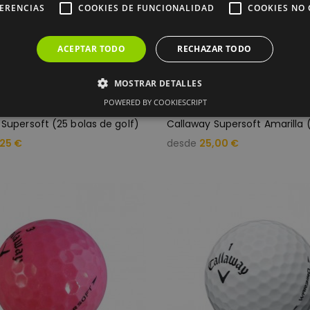
FERENCIAS
COOKIES DE FUNCIONALIDAD
COOKIES NO 
ACEPTAR TODO
RECHAZAR TODO
MOSTRAR DETALLES
POWERED BY COOKIESCRIPT
Supersoft (25 bolas de golf)
ente necesarias
Cookies de rendimiento
Cookies de preferencias
Cookie
,25 €
desde
25,00 €
Cookies no clasificadas
cesarias permiten la funcionalidad principal del sitio web, como el inicio de sesión de 
puede utilizar correctamente sin las cookies estrictamente necesarias.
oveedor /
Vencimiento
Descripción
ominio
1 mes
El servicio Cookie-Script.com utiliza esta cookie para 
okieScript
de consentimiento de cookies de los visitantes. Es n
w.tubola.com
cookies de Cookie-Script.com funcione correctament
Sesión
Cookie generada por aplicaciones basadas en el leng
P.net
identificador de propósito general que se utiliza par
w.tubola.com
sesión del usuario. Normalmente es un número gener