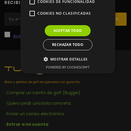
COOKIES DE FUNCIONALIDAD
RECIBIR PROMOCIONES
COOKIES NO CLASIFICADAS
ACEPTAR TODO
Acepto las condiciones de la tienda.
*
RECHAZAR TODO
MOSTRAR DETALLES
POWERED BY COOKIESCRIPT
Cookies estrictamente necesarias
Bolas y pelotas de golf recuperadas con garantía
Cookies de rendimiento
· Comprar un carrito de golf (Buggie)
Cookies de preferencias
· Quiero pedir una bola concreta
Cookies de funcionalidad
· Enviar un correo electrónico
Cookies no clasificadas
· Entrar a mi cuenta
Las cookies estrictamente necesarias permiten la
funcionalidad principal del sitio web, como el