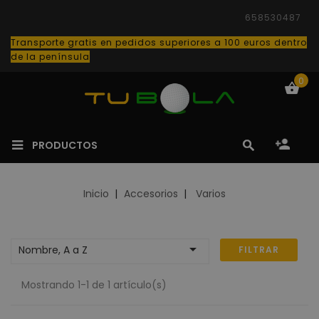
658530487
Transporte gratis en pedidos superiores a 100 euros dentro
de la península
0
PRODUCTOS
Inicio
Accesorios
Varios

Nombre, A a Z
FILTRAR
Mostrando 1-1 de 1 artículo(s)