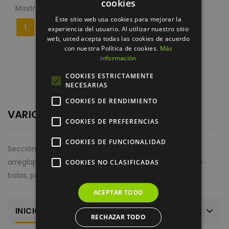
cookies
Mostrando 1-1 de 1 artículo(s)
Este sitio web usa cookies para mejorar la
1
experiencia del usuario. Al utilizar nuestro sitio
web, usted acepta todas las cookies de acuerdo
con nuestra Política de cookies.
Más
información
COOKIES ESTRICTAMENTE
NECESARIAS
COOKIES DE RENDIMIENTO
VARIOS
COOKIES DE PREFERENCIAS
COOKIES DE FUNCIONALIDAD
Sección dedicada a los accesorios de golf como
arreglapiques, cepillo limpiador, gorras, marcadores de
COOKIES NO CLASIFICADAS
bolas, polos y portaparaguas.
ACEPTAR TODO
INICIO
RECHAZAR TODO