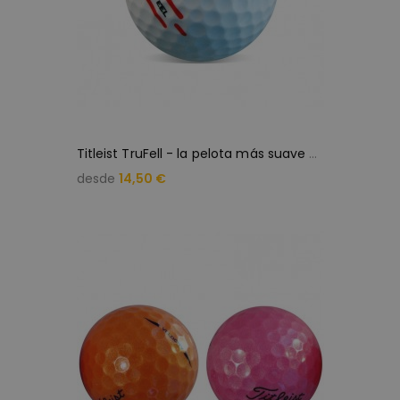
T
itleist TruFell - la pelota más suave (25 bolas de golf)
desde
14,50 €