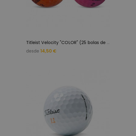
T
itleist Velocity "COLOR" (25 bolas de golf)
desde
14,50 €