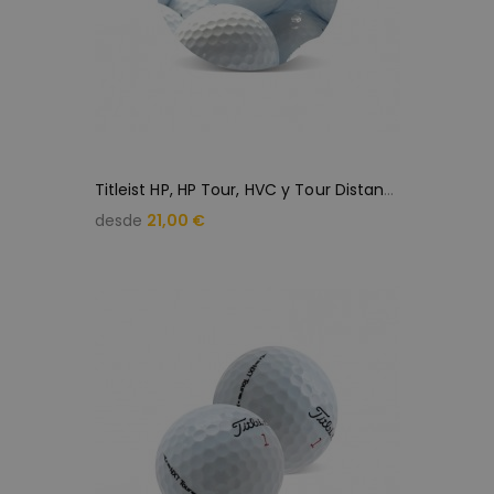
T
itleist HP, HP Tour, HVC y Tour Distance (25 bolas de golf)
desde
21,00 €