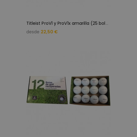
T
itleist ProV1 y ProV1x amarilla (25 bolas de golf)
desde
22,50 €