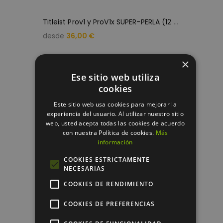
T
itleist Prov1 y ProV1x SUPER-PERLA (12 bolas de golf)
desde
36,00 €
×
Ese sitio web utiliza
cookies
Este sitio web usa cookies para mejorar la
experiencia del usuario. Al utilizar nuestro sitio
web, usted acepta todas las cookies de acuerdo
con nuestra Política de cookies.
Más
información
COOKIES ESTRICTAMENTE
NECESARIAS
COOKIES DE RENDIMIENTO
COOKIES DE PREFERENCIAS