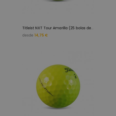
T
itleist NXT Tour Amarilla (25 bolas de golf)
desde
14,75 €