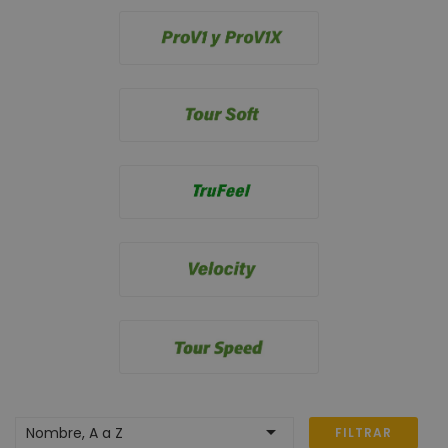

Nombre, A a Z
FILTRAR