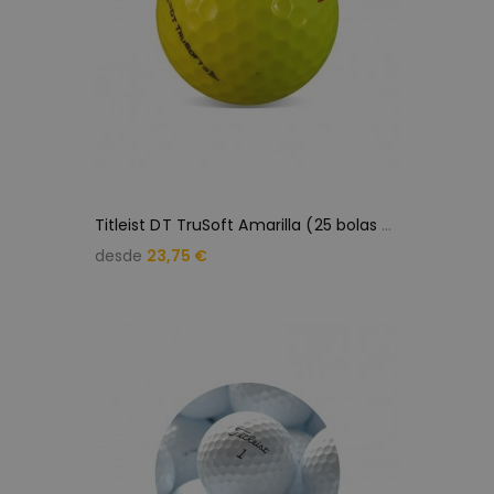
T
itleist DT TruSoft Amarilla (25 bolas de golf)
desde
23,75 €