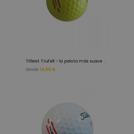
T
itleist TruFell - la pelota más suave (25 bolas de golf...
desde
14,50 €