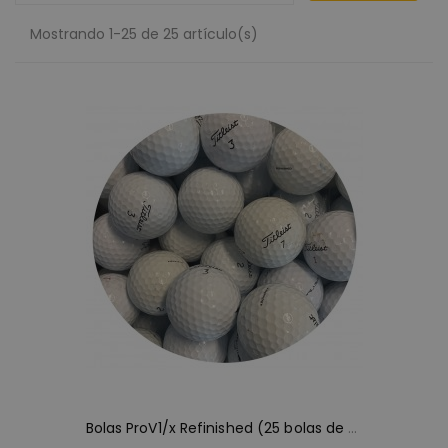
Mostrando 1-25 de 25 artículo(s)
B
olas ProV1/x Refinished (25 bolas de golf)