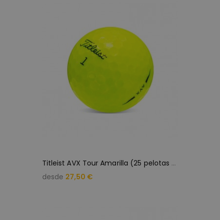
T
itleist AVX Tour Amarilla (25 pelotas de golf)
desde
27,50 €