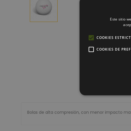
Este sitio w
acep
COOKIES ESTRIC
COOKIES DE PRE
Cookies estrictam
Bolas de alta compresión, con menor impacto may
Las cookies estrictamente ne
cuentas. El sitio web no se 