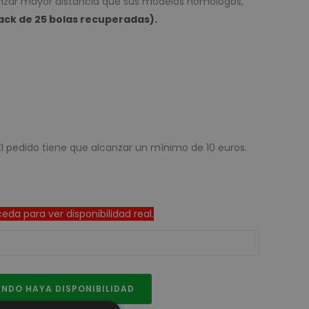
anzar mayor distancia que sus modelos homólogos,
ack de 25 bolas recuperadas).
El pedido tiene que alcanzar un mínimo de 10 euros.
da para ver disponibilidad real.
NDO HAYA DISPONIBILIDAD