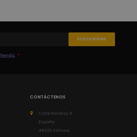
recordar las preferencias
ecesario que el banner de
e.
uaje PHP. Este es un
a mantener las variables de
ado al azar, la forma en
buen ejemplo es mantener
páginas.
tienda.
*
Descripción
 un valor único para cada
y ayudan a contar cuántas
as.
a visitado antes. Esta
ece esta cookie para
CONTÁCTENOS
o web admite cookies.
de la sesión.
va a cabo información sobre
de la sesión.
uier publicidad que el
Calle Naranjo, 5
tio web.
de la sesión.
España
za para limitar las
49023 Zamora
nalytics, que es una
más utilizado. Esta cookie