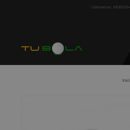
Llámenos:
658530
Inic