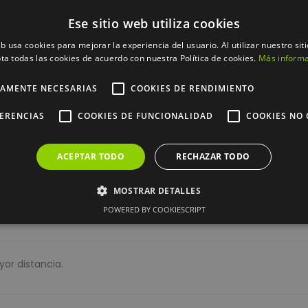
Ese sitio web utiliza cookies
eb usa cookies para mejorar la experiencia del usuario. Al utilizar nuestro sit
ta todas las cookies de acuerdo con nuestra Política de cookies.
Más inform
Cifrado SSL de todos sus datos pers
TAMENTE NECESARIAS
COOKIES DE RENDIMIENTO
Envío *gratis a partir de 100 euros 
FERENCIAS
COOKIES DE FUNCIONALIDAD
COOKIES NO 
14 días para devolver su pedido
ACEPTAR TODO
RECHAZAR TODO
MOSTRAR DETALLES
DESCRIPCIÓN
DETALLES DEL PRODUCTO
POWERED BY COOKIESCRIPT
ente necesarias
Cookies de rendimiento
Cookies de preferencias
Cookie
Cookies no clasificadas
or distancia.
cesarias permiten la funcionalidad principal del sitio web, como el inicio de sesión de 
puede utilizar correctamente sin las cookies estrictamente necesarias.