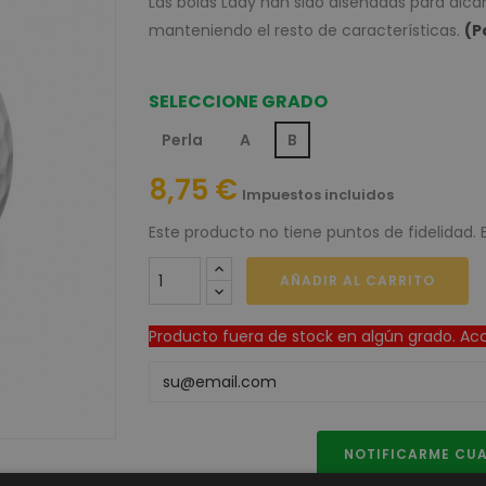
Las bolas Lady han sido diseñadas para alc
manteniendo el resto de características.
(P
SELECCIONE GRADO
Perla
A
B
8,75 €
Impuestos incluidos
Este producto no tiene puntos de fidelidad. 
AÑADIR AL CARRITO
Producto fuera de stock en algún grado. Acce
NOTIFICARME CUA