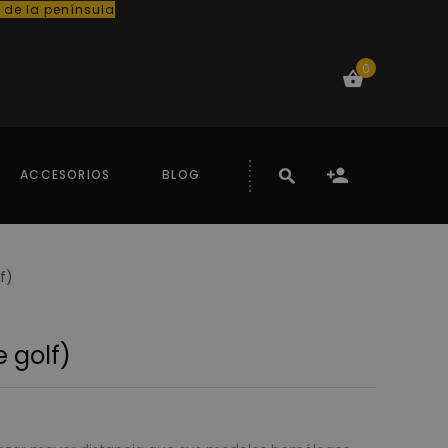
o de la península
0
ACCESORIOS
BLOG
f)
 golf)