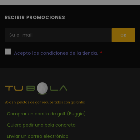
recor
prefe
cons
de co
RECIBIR PROMOCIONES
los vi
Es ne
que e
de co
Cook
Scrip
func
corre
Acepto las condiciones de la tienda.
*
PHPSESSID
Sesión
Cook
PHP.net
gene
www.tubola.com
aplic
basad
lengu
Este 
ident
de pr
gener
utiliz
mante
Bolas y pelotas de golf recuperadas con garantía
varia
sesió
· Comprar un carrito de golf (Buggie)
usuar
Norm
es u
· Quiero pedir una bola concreta
gener
azar,
· Enviar un correo electrónico
en qu