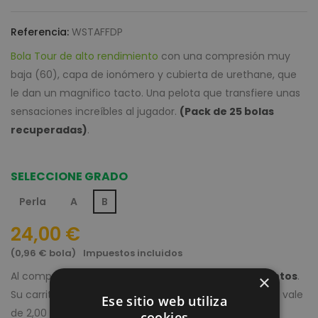
Referencia:
WSTAFFDP
Bola Tour de alto rendimiento
con una compresión muy
baja (60), capa de ionómero y cubierta de urethane, que
le dan un magnifico tacto. Una pelota que transfiere unas
sensaciones increíbles al jugador.
(Pack de 25 bolas
recuperadas)
.
SELECCIONE GRADO
Perla
A
B
24,00 €
(0,96 € bola)
Impuestos incluidos
Al comprar este producto puede recoger hasta
2
puntos
.
×
Su carrito totalizará
2
puntos
que se convertirá en un vale
Ese sitio web utiliza
de
2,00 €
.
cookies