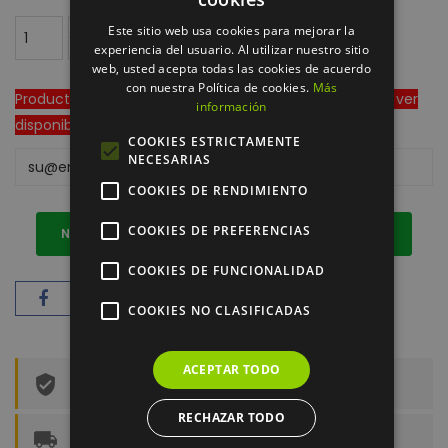
Este sitio web usa cookies para mejorar la
AÑADIR AL CARRITO
experiencia del usuario. Al utilizar nuestro sitio
web, usted acepta todas las cookies de acuerdo
con nuestra Política de cookies.
Más
Producto fuera de stock en algún grado. Acceda para ver
información
disponibilidad real.
COOKIES ESTRICTAMENTE
NECESARIAS
COOKIES DE RENDIMIENTO
COOKIES DE PREFERENCIAS
NOTIFICARME CUANDO HAYA DISPONIBILIDAD
COOKIES DE FUNCIONALIDAD
COOKIES NO CLASIFICADAS
ACEPTAR TODO
Cifrado SSL de todos sus datos personales
RECHAZAR TODO
Envío *gratis a partir de 100 euros de compra